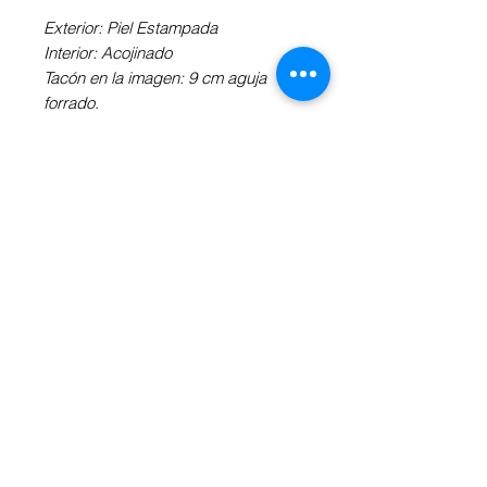
Exterior: Piel Estampada
Interior: Acojinado
Tacón en la imagen: 9 cm aguja
forrado.
Elige el tipo de tacón y suela de tu
preferencia.
(**Puede haber diferencia de precio
dependiendo del tipo de tacón y de
suela).
Revisa la "Información Adicional" a tu
derecha.
INFORMACIÓN ADICIONAL
Obtén más información sobre la
altura y forma de tacón
aquí
, así