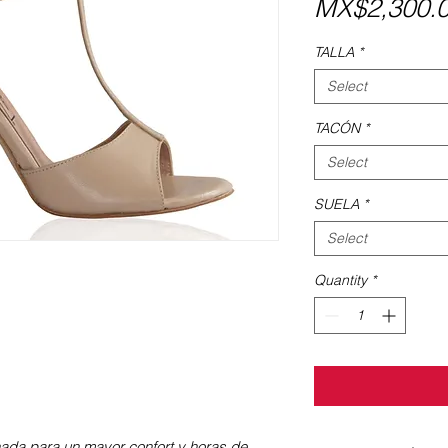
MX$2,300.
TALLA
*
Select
TACÓN
*
Select
SUELA
*
Select
Quantity
*
nada para un mayor confort y horas de