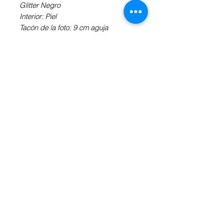
Glitter Negro
Interior: Piel
Tacón de la foto: 9 cm aguja
Toda la planta se encuentra
acojinada para un mayor confort y
horas de baile continuo sin
cansancio.
Revisa la Información Adicional a tu
derecha para definir el tipo de tacón,
de suela y tus medidas.
INFORMACIÓN ADICIONAL
Obtén más información sobre la
altura y forma de tacón
aquí
, así
como del tipo de suela
aquí
.
Si no conoces tu talla en nuestra
marca revisa la tabla de