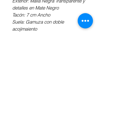
Exterior: Malla Negra Transparente y
detalles en Mate Negro
Tacón: 7 cm Ancho
Suela: Gamuza con doble
acojimaiento
Talla disponible: 2 1/2
Toda la planta se encuentra
acojinada para un mayor confort y
horas de baile continuo sin
cansancio.
Revisa la Información Adicional a tu
derecha para definir el tipo de tacón,
de suela y tus medidas.
INFORMACIÓN ADICIONAL
Obtén más información sobre la
altura y forma de tacón
aquí
, así