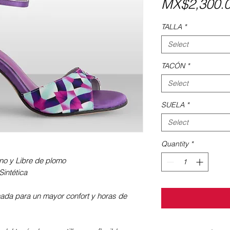
MX$2,300.
TALLA
*
Select
TACÓN
*
Select
SUELA
*
Select
Quantity
*
iano y Libre de plomo
intética
nada para un mayor confort y horas de