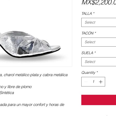
MX$2,200.
TALLA
*
Select
TACÓN
*
Select
SUELA
*
Select
Quantity
*
a, charol metálico plata y cabra metálica
ano y libre de plomo
intética
nada para un mayor confort y horas de