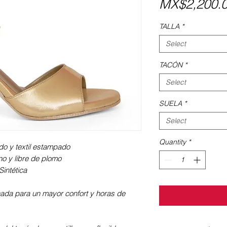
MX$2,200.
TALLA
*
Select
TACÓN
*
Select
SUELA
*
Select
Quantity
*
ado y textil estampado
ano y libre de plomo
intética
nada para un mayor confort y horas de