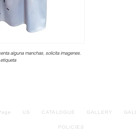
esenta alguna manchas, solicíta imagenes.
etiqueta
Page
US
CATALOGUE
GALLERY
GAL
POLICIES