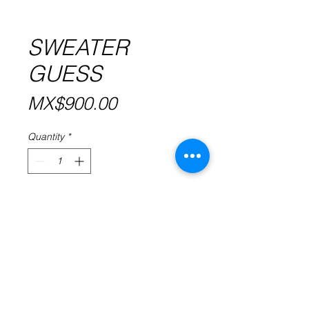
SWEATER
GUESS
Price
MX$900.00
Quantity
*
Add to Cart
Sweater naranja moteado, en
perfecto estado.
Marca Guess.
Talla chica.
Sin cambios ni devoluciones.