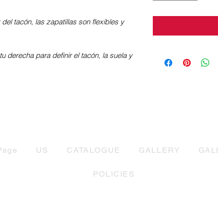
el tacón, las zapatillas son flexibles y
tu derecha para definir el tacón, la suela y
Page
US
CATALOGUE
GALLERY
GAL
POLICIES