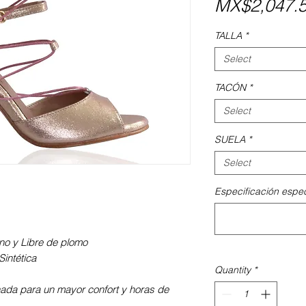
MX$2,047.
TALLA
*
Select
TACÓN
*
Select
SUELA
*
Select
Especificación espec
iano y Libre de plomo
intética
Quantity
*
nada para un mayor confort y horas de