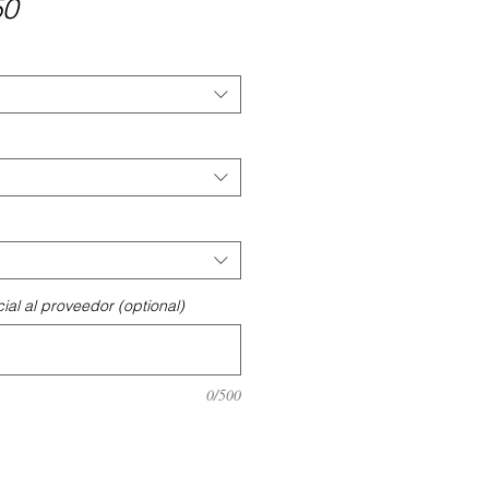
Price
50
ial al proveedor (optional)
0/500