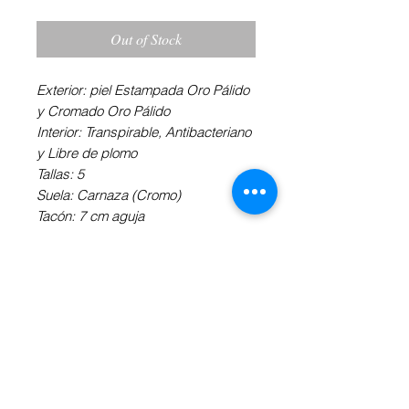
Out of Stock
Exterior: piel Estampada Oro Pálido
y Cromado Oro Pálido
Interior: Transpirable, Antibacteriano
y Libre de plomo
Tallas: 5
Suela: Carnaza (Cromo)
Tacón: 7 cm aguja
Tiempo de entrega: 2 semanas
aproximadamente.
Toda la planta se encuentra
acojinada para un mayor confort y
horas de baile continuo sin
cansancio.