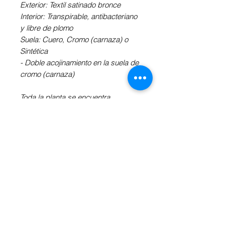
Exterior: Textil satinado bronce
Interior: Transpirable, antibacteriano
y libre de plomo
Suela: Cuero, Cromo (carnaza) o
Sintética
- Doble acojinamiento en la suela de
cromo (carnaza)
Toda la planta se encuentra
acojinada para un mayor confort y
horas de baile continuo sin
cansancio.
Independientemente de la suela y
del tacón, las zapatillas son flexibles
y estables.
Revisa la Información Adicional a tu
derecha para definir el tacón, la
suela y medidas.