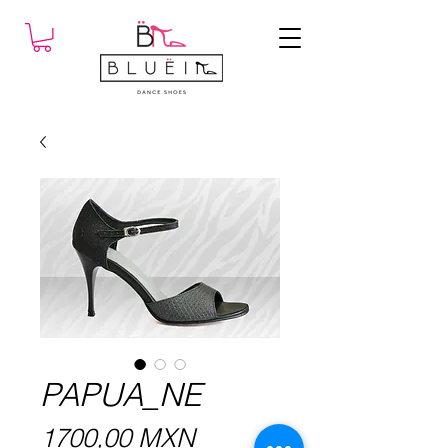
PAPUA_NE
Precio
1700,00 MXN