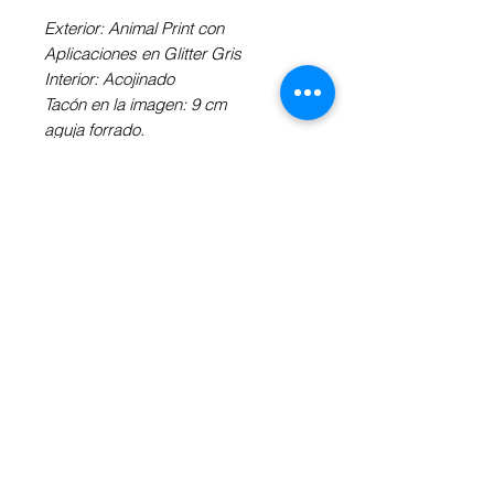
Exterior: Animal Print con
Aplicaciones en Glitter Gris
Interior: Acojinado
Tacón en la imagen: 9 cm
aguja forrado.
Elige el material exterior, el tipo de
tacón y suela de tu preferencia.
(**Puede haber diferencia de precio
dependiendo la/las variables
elegidas).
Revisa la "Información Adicional" a tu
derecha.
INFORMACIÓN ADICIONAL
Obtén más información sobre la