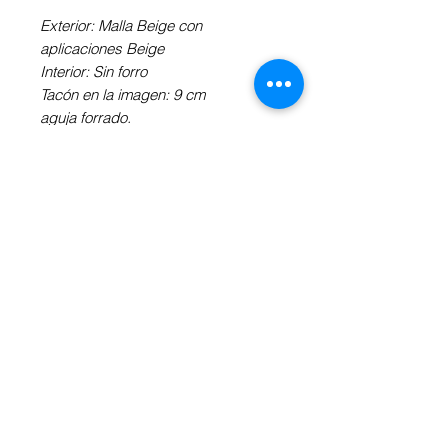
Exterior: Malla Beige con
aplicaciones Beige
Interior: Sin forro
Tacón en la imagen: 9 cm
aguja forrado.
Elige el material exterior, el tipo de
tacón y suela de tu preferencia.
(**Puede haber diferencia de precio
dependiendo la/las variables
elegidas).
Revisa la "Información Adicional" a tu
derecha.
INFORMACIÓN ADICIONAL
Obtén más información sobre la