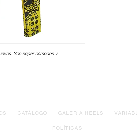
uevos. Son súper cómodos y
OS
CATÁLOGO
GALERIA HEELS
VARIAB
POLÍTICAS