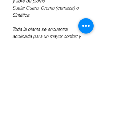
y libre de plomo
Suela: Cuero, Cromo (carnaza) o
Sintética
Toda la planta se encuentra
acojinada para un mayor confort y
horas de baile continuo sin
cansancio.
Independientemente de la suela y
del tacón, las zapatillas son flexibles
y estables.
Revisa la Información Adicional a tu
derecha para definir el tacón, la
suela y medidas.
INFORMACIÓN ADICIONAL
Obtén más información sobre la