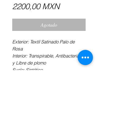
Precio
2200,00 MXN
Agotado
Exterior: Textil Satinado Palo de
Rosa
Interior: Transpirable, Antibacteriano
y Libre de plomo
Suela: Sintética
Tacón: 9 cm aguja
Talla disponible: 4
Toda la planta se encuentra
acojinada para un mayor confort y
horas de baile continuo sin
cansancio.