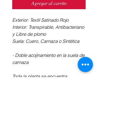
Agregar al carrito
Exterior: Textil Satinado Rojo
Interior: Transpirable, Antibacteriano
y Libre de plomo
Suela: Cuero, Carnaza o Sintética
- Doble acojinamiento en la suela de
carnaza
Toda la planta se encuentra
acojinada para un mayor confort y
horas de baile continuo sin
cansancio.
Independientemente de la suela y
del tacón, las zapatillas son flexibles
y estables.