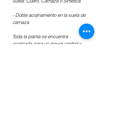
Suela: Cuero, Carnaza o Sintética
- Doble acojinamiento en la suela de
carnaza
Toda la planta se encuentra
acojinada para un mayor confort y
horas de baile continuo sin
cansancio.
Independientemente de la suela y
del tacón, las zapatillas son flexibles
y estables.
Revisa la Información Adicional a tu
derecha para definir el tacón, la
suela y medidas de tu preferencia.
INFORMACIÓN ADICIONAL