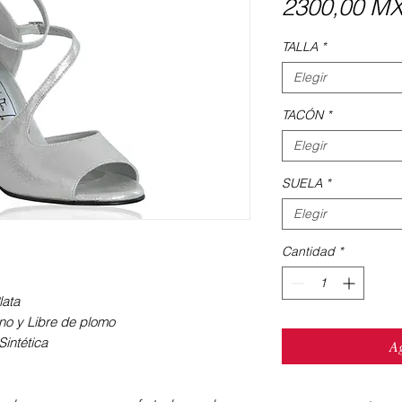
2300,00 M
TALLA
*
Elegir
TACÓN
*
Elegir
SUELA
*
Elegir
Cantidad
*
lata
iano y Libre de plomo
intética
Ag