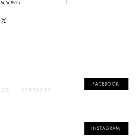
DICIONAL
n sobre la altura y forma de
 del tipo de suela
aquí
.
a en nuestra marca revisa la tabla
toma tus medidas de acuerdo a
rican una vez que solicitas tu
iempos de fabricación y envío
aquí
.
gusto la resolveremos,
FACEBOOK
LES
CONTACTO
INSTAGRAM