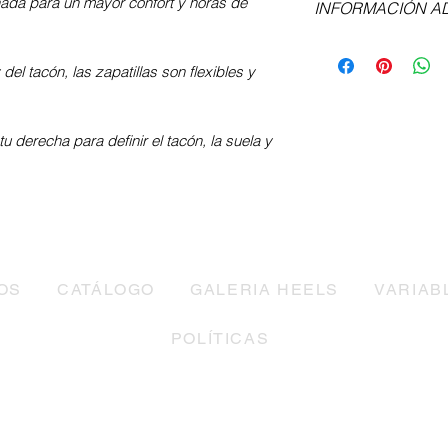
nada para un mayor confort y horas de
INFORMACIÓN A
Obtén más informació
tacón
aquí
, así como
el tacón, las zapatillas son flexibles y
Si no conoces tu tall
de equivalencias o 
nuestra guía
aquí
.
tu derecha para definir el tacón, la suela y
Las zapatillas se fab
pedido, revisa los t
Cualquier duda con 
contáctanos
.
OS
CATÁLOGO
GALERIA HEELS
VARIAB
POLÍTICAS