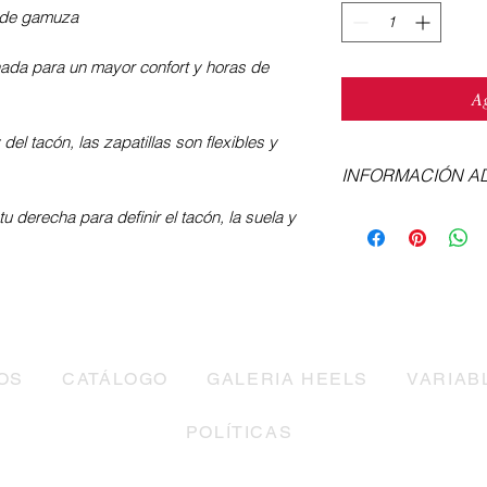
a de gamuza
nada para un mayor confort y horas de
Ag
el tacón, las zapatillas son flexibles y
INFORMACIÓN A
Obtén más informació
tu derecha para definir el tacón, la suela y
tacón
aquí
, así como
Si no conoces tu tall
de equivalencias o 
nuestra guía
aquí
.
Las zapatillas se fab
pedido, revisa los t
Cualquier duda con 
OS
CATÁLOGO
GALERIA HEELS
VARIAB
contáctanos
.
POLÍTICAS