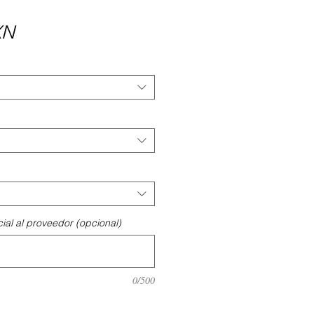
Precio
XN
ial al proveedor (opcional)
0/500