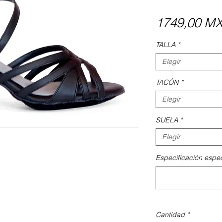
1749,00 M
TALLA
*
Elegir
TACÓN
*
Elegir
SUELA
*
Elegir
Especificación espec
Cantidad
*