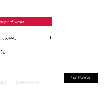
regar al carrito
DICIONAL
n sobre la altura y forma de
 del tipo de suela
aquí
.
a en nuestra marca revisa la tabla
toma tus medidas de acuerdo a
rican una vez que solicitas tu
iempos de fabricación y envío
aquí
.
FACEBOOK
gusto la resolveremos,
LES
CONTACTO