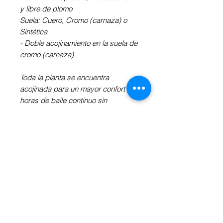
y libre de plomo
Suela: Cuero, Cromo (carnaza) o
Sintética
- Doble acojinamiento en la suela de
cromo (carnaza)
Toda la planta se encuentra
acojinada para un mayor confort y
horas de baile continuo sin
cansancio.
Independientemente de la suela y
del tacón, las zapatillas son flexibles
y estables.
Pueden existir cargos adicionales
por el tipo de material, suela y tacón.
Revisa la Información Adicional a tu