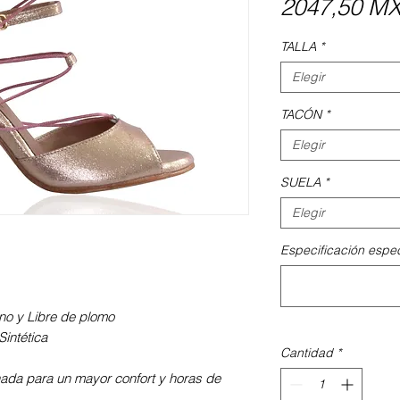
2047,50 M
TALLA
*
Elegir
TACÓN
*
Elegir
SUELA
*
Elegir
Especificación espec
iano y Libre de plomo
intética
Cantidad
*
nada para un mayor confort y horas de