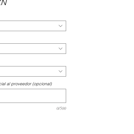
Precio
XN
ial al proveedor (opcional)
0/500