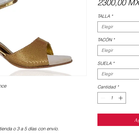
2300,00 M
TALLA
*
Elegir
TACÓN
*
Elegir
SUELA
*
Elegir
once
Cantidad
*
Ag
ienda o 3 a 5 días con envío.