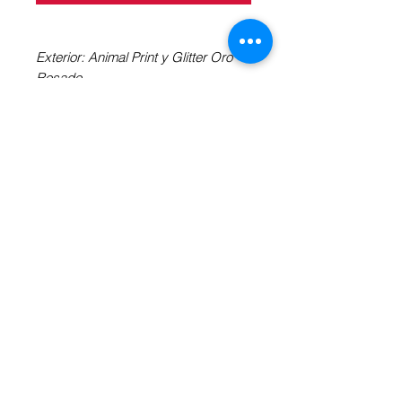
Exterior: Animal Print y Glitter Oro
Rosado
Interior: Acojinado
Tacón en la imagen: 9 cm aguja.
Doble acojinamiento en suela de
gamuza.
Elige el tipo de tacón y suela de tu
prefrencia. Revisa la "Información
Adicional" a tu derecha.
INFORMACIÓN ADICIONAL
Obtén más información sobre la
altura y forma de tacón
aquí
, así
como del tipo de suela
aquí
.