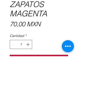
ZAPATOS
MAGENTA
Precio
70,00 MXN
Cantidad
*
Agregar al carrito
Bolsa textil para zapatos.
Posee división en medio para evitar
que se maltraten los zapatos, y
listones en la parte trasera para
colgar.